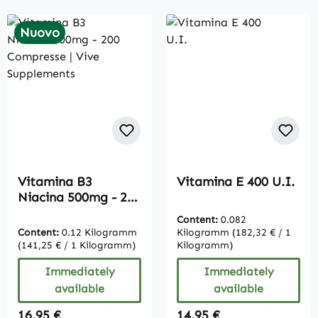
Nuovo
Vitamina B3
Vitamina E 400 U.I.
Niacina 500mg - 200
Compresse | Vive
Content:
0.082
Supplements
Content:
0.12 Kilogramm
Kilogramm
(182,32 € / 1
(141,25 € / 1 Kilogramm)
Kilogramm)
Immediately
Immediately
available
available
Regular price:
Regular price:
16,95 €
14,95 €