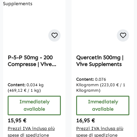
P-5-P 50mg - 200
Quercetin 500mg |
Compresse | Vive
Vive Supplements
Supplements
Content:
0.076
Content:
0.034 kg
Kilogramm
(223,03 € / 1
(469,12 € / 1 kg)
Kilogramm)
Immediately
Immediately
available
available
Regular price:
Regular price:
15,95 €
16,95 €
Prezzi IVA inclusa più
Prezzi IVA inclusa più
spese di spedizione
spese di spedizione