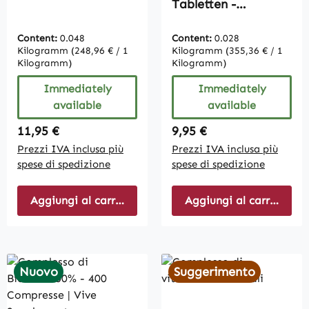
Tabletten -
Schluckfreundlich |
Vive Supplements
Content:
0.048
Content:
0.028
Kilogramm
(248,96 € / 1
Kilogramm
(355,36 € / 1
Kilogramm)
Kilogramm)
Immediately
Immediately
available
available
Regular price:
Regular price:
11,95 €
9,95 €
Prezzi IVA inclusa più
Prezzi IVA inclusa più
spese di spedizione
spese di spedizione
Aggiungi al carrello
Aggiungi al carrello
Nuovo
Suggerimento