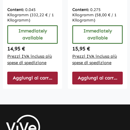
mg- 200 Softgel
Content:
0.045
Content:
0.275
Kilogramm
(332,22 € / 1
Kilogramm
(58,00 € / 1
Kilogramm)
Kilogramm)
Immediately
Immediately
available
available
Regular price:
Regular price:
14,95 €
15,95 €
Prezzi IVA inclusa più
Prezzi IVA inclusa più
spese di spedizione
spese di spedizione
Aggiungi al carrello
Aggiungi al carrello