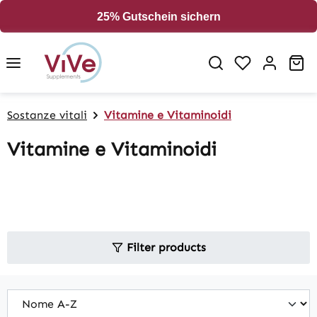
in content
25% Gutschein sichern
Sh
Sostanze vitali
Vitamine e Vitaminoidi
Vitamine e Vitaminoidi
Filter products