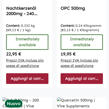
Nachtkerzenöl
OPC 500mg
2000mg - 240
Softgels | Vive
Supplements
Content:
0.332 kg
Content:
0.24 Kilogramm
(69,13 € / 1 kg)
(83,13 € / 1 Kilogramm)
Immediately
Immediately
available
available
Regular price:
Regular price:
22,95 €
19,95 €
Prezzi IVA inclusa più
Prezzi IVA inclusa più
spese di spedizione
spese di spedizione
Aggiungi al carrello
Aggiungi al carrello
Nuovo