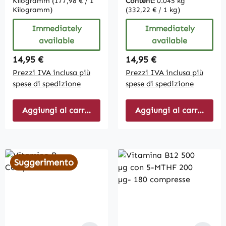
Kilogramm
(177,98 € / 1
Content:
0.045 kg
Kilogramm)
(332,22 € / 1 kg)
Immediately
Immediately
available
available
Regular price:
Regular price:
14,95 €
14,95 €
Prezzi IVA inclusa più
Prezzi IVA inclusa più
spese di spedizione
spese di spedizione
Aggiungi al carrello
Aggiungi al carrello
Suggerimento