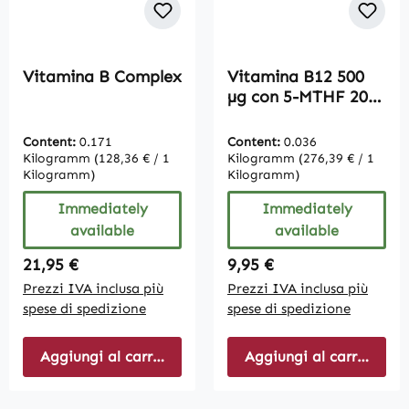
Vitamina B Complex
Vitamina B12 500
µg con 5-MTHF 200
µg- 180 compresse
Content:
0.171
Content:
0.036
Kilogramm
(128,36 € / 1
Kilogramm
(276,39 € / 1
Kilogramm)
Kilogramm)
Immediately
Immediately
available
available
Regular price:
Regular price:
21,95 €
9,95 €
Prezzi IVA inclusa più
Prezzi IVA inclusa più
spese di spedizione
spese di spedizione
Aggiungi al carrello
Aggiungi al carrello