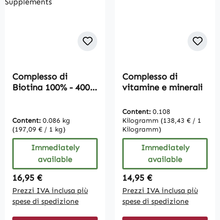
Complesso di
Complesso di
Biotina 100% - 400
vitamine e minerali
Compresse | Vive
Supplements
Content:
0.108
Content:
0.086 kg
Kilogramm
(138,43 € / 1
(197,09 € / 1 kg)
Kilogramm)
Immediately
Immediately
available
available
Regular price:
Regular price:
16,95 €
14,95 €
Prezzi IVA inclusa più
Prezzi IVA inclusa più
spese di spedizione
spese di spedizione