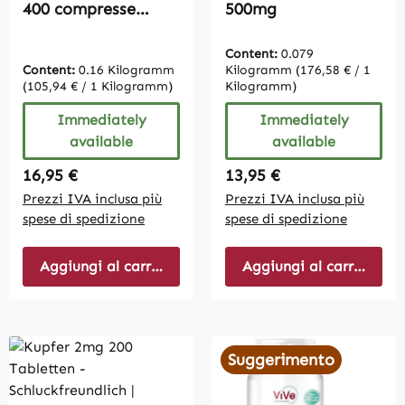
400 compresse
500mg
rivestite - facili da
deglutire | Vive
Content:
0.079
Supplements
Content:
0.16 Kilogramm
Kilogramm
(176,58 € / 1
(105,94 € / 1 Kilogramm)
Kilogramm)
Immediately
Immediately
available
available
Regular price:
Regular price:
16,95 €
13,95 €
Prezzi IVA inclusa più
Prezzi IVA inclusa più
spese di spedizione
spese di spedizione
Aggiungi al carrello
Aggiungi al carrello
Suggerimento