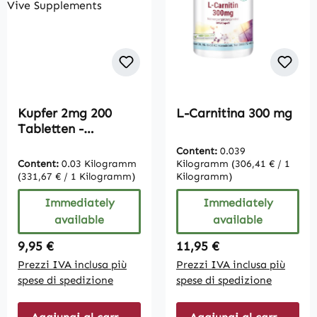
Kupfer 2mg 200
L-Carnitina 300 mg
Tabletten -
Schluckfreundlich |
Content:
0.039
Vive Supplements
Content:
0.03 Kilogramm
Kilogramm
(306,41 € / 1
(331,67 € / 1 Kilogramm)
Kilogramm)
Immediately
Immediately
available
available
Regular price:
Regular price:
9,95 €
11,95 €
Prezzi IVA inclusa più
Prezzi IVA inclusa più
spese di spedizione
spese di spedizione