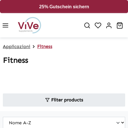
in content
25% Gutschein sichern
Sh
Applicazioni
Fitness
Fitness
Filter products