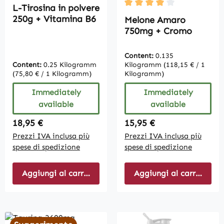
L-Tirosina in polvere
Average rating of 4 out of
250g + Vitamina B6
Melone Amaro
750mg + Cromo
Content:
0.135
Content:
0.25 Kilogramm
Kilogramm
(118,15 € / 1
(75,80 € / 1 Kilogramm)
Kilogramm)
Immediately
Immediately
available
available
Regular price:
Regular price:
18,95 €
15,95 €
Prezzi IVA inclusa più
Prezzi IVA inclusa più
spese di spedizione
spese di spedizione
Aggiungi al carrello
Aggiungi al carrello