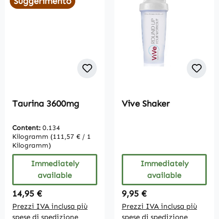
Suggerimento
Taurina 3600mg
Vive Shaker
Content:
0.134
Kilogramm
(111,57 € / 1
Kilogramm)
Immediately
Immediately
available
available
Regular price:
Regular price:
14,95 €
9,95 €
Prezzi IVA inclusa più
Prezzi IVA inclusa più
spese di spedizione
spese di spedizione