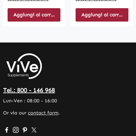
Aggiungi al carrello
Aggiungi al carrello
Tel.: 800 - 146 968
Lun-Ven : 08:00 - 16:00
Or via our
contact form
.
Visit us on Facebook – opens in a new browser tab (exter
Check us out on Instagram – opens in a new browser 
Get inspired on Pinterest – opens in a new browse
Follow us on X – opens in a new browser tab (