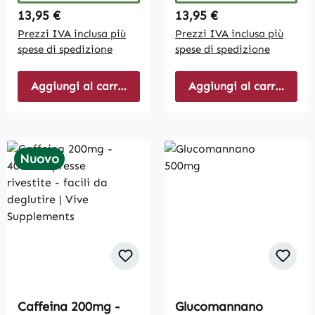
Regular price:
Regular price:
13,95 €
13,95 €
Prezzi IVA inclusa più
Prezzi IVA inclusa più
spese di spedizione
spese di spedizione
Aggiungi al carrello
Aggiungi al carrello
Nuovo
Caffeina 200mg -
Glucomannano