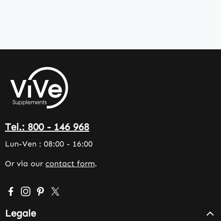
Tel.: 800 - 146 968
Lun-Ven : 08:00 - 16:00
Or via our
contact form
.
Visit us on Facebook – opens in a new browser tab (exter
Check us out on Instagram – opens in a new browser 
Get inspired on Pinterest – opens in a new browse
Follow us on X – opens in a new browser tab (
Legale