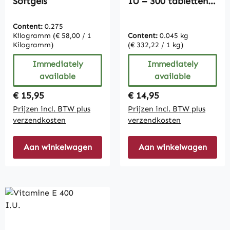
Softgels
IU – 300 tabletten –
gemakkelijk te
slikken | Vive
Content:
0.275
Supplements
Kilogramm
(€ 58,00 / 1
Content:
0.045 kg
Kilogramm)
(€ 332,22 / 1 kg)
Immediately
Immediately
available
available
Regular price:
Regular price:
€ 15,95
€ 14,95
Prijzen incl. BTW plus
Prijzen incl. BTW plus
verzendkosten
verzendkosten
Aan winkelwagen
Aan winkelwagen