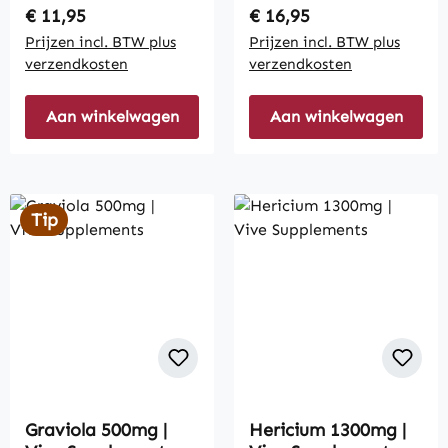
Regular price:
Regular price:
€ 11,95
€ 16,95
Prijzen incl. BTW plus
Prijzen incl. BTW plus
verzendkosten
verzendkosten
Aan winkelwagen
Aan winkelwagen
Tip
Graviola 500mg |
Hericium 1300mg |