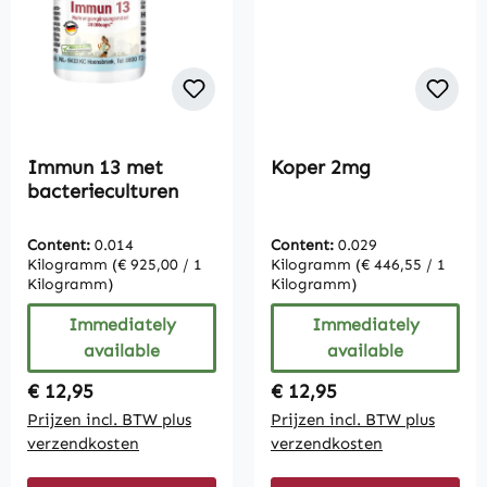
Immun 13 met
Koper 2mg
bacterieculturen
Content:
0.014
Content:
0.029
Kilogramm
(€ 925,00 / 1
Kilogramm
(€ 446,55 / 1
Kilogramm)
Kilogramm)
Immediately
Immediately
available
available
Regular price:
Regular price:
€ 12,95
€ 12,95
Prijzen incl. BTW plus
Prijzen incl. BTW plus
verzendkosten
verzendkosten