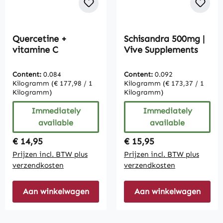
Quercetine +
Schisandra 500mg |
vitamine C
Vive Supplements
Content:
0.084
Content:
0.092
Kilogramm
(€ 177,98 / 1
Kilogramm
(€ 173,37 / 1
Kilogramm)
Kilogramm)
Immediately
Immediately
available
available
Regular price:
Regular price:
€ 14,95
€ 15,95
Prijzen incl. BTW plus
Prijzen incl. BTW plus
verzendkosten
verzendkosten
Aan winkelwagen
Aan winkelwagen