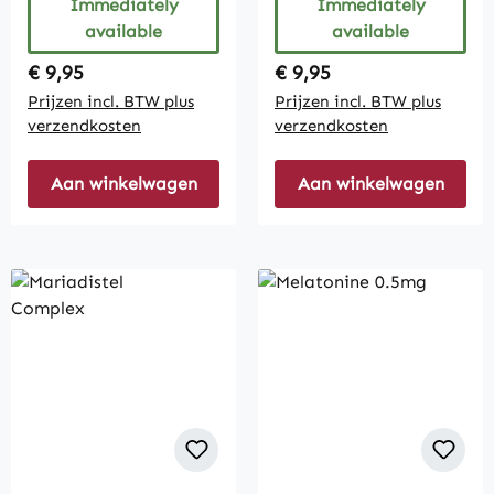
Immediately
Immediately
available
available
Regular price:
Regular price:
€ 9,95
€ 9,95
Prijzen incl. BTW plus
Prijzen incl. BTW plus
verzendkosten
verzendkosten
Aan winkelwagen
Aan winkelwagen