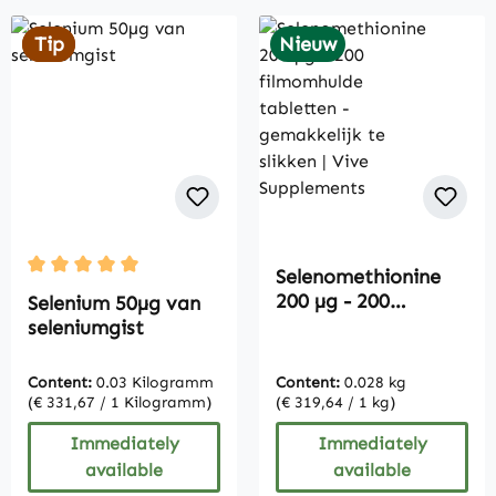
Tip
Tip
Nieuw
Selenomethionine
Average rating of 5 out of 5 stars
200 µg - 200
Selenium 50µg van
filmomhulde
seleniumgist
tabletten -
gemakkelijk te
Content:
0.03 Kilogramm
Content:
0.028 kg
slikken | Vive
(€ 331,67 / 1 Kilogramm)
(€ 319,64 / 1 kg)
Supplements
Immediately
Immediately
available
available