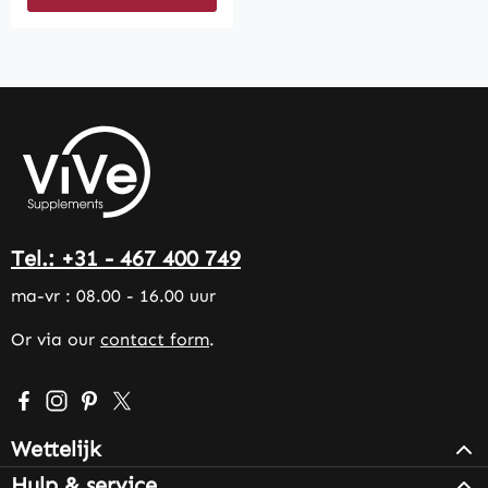
Tel.: +31 - 467 400 749
ma-vr : 08.00 - 16.00 uur
Or via our
contact form
.
Visit us on Facebook – opens in a new browser tab (exter
Check us out on Instagram – opens in a new browser 
Get inspired on Pinterest – opens in a new browse
Follow us on X – opens in a new browser tab (
Wettelijk
Hulp & service