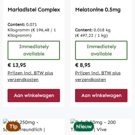
Mariadistel Complex
Melatonine 0.5mg
Content:
0.071
Kilogramm
(€ 196,48 / 1
Content:
0.018 kg
Kilogramm)
(€ 497,22 / 1 kg)
Immediately
Immediately
available
available
Regular price:
Regular price:
€ 13,95
€ 8,95
Prijzen incl. BTW plus
Prijzen incl. BTW plus
verzendkosten
verzendkosten
Aan winkelwagen
Aan winkelwagen
Tip
Tip
Nieuw