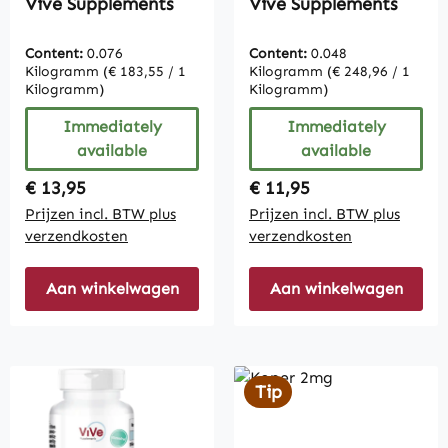
Vive Supplements
Vive Supplements
Content:
0.076
Content:
0.048
Kilogramm
(€ 183,55 / 1
Kilogramm
(€ 248,96 / 1
Kilogramm)
Kilogramm)
Immediately
Immediately
available
available
Regular price:
Regular price:
€ 13,95
€ 11,95
Prijzen incl. BTW plus
Prijzen incl. BTW plus
verzendkosten
verzendkosten
Aan winkelwagen
Aan winkelwagen
Tip