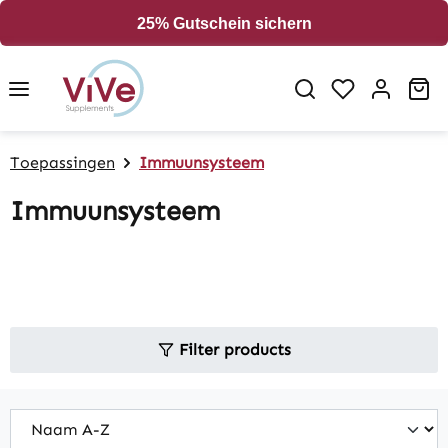
in content
25% Gutschein sichern
Sh
Toepassingen
Immuunsysteem
Immuunsysteem
Filter products