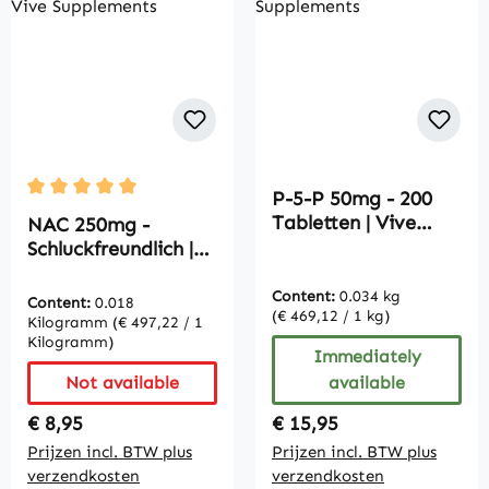
P-5-P 50mg - 200
Average rating of 5 out of 5 stars
Tabletten | Vive
NAC 250mg -
Supplements
Schluckfreundlich |
Vive Supplements
Content:
0.034 kg
Content:
0.018
(€ 469,12 / 1 kg)
Kilogramm
(€ 497,22 / 1
Kilogramm)
Immediately
Not available
available
Regular price:
Regular price:
€ 8,95
€ 15,95
Prijzen incl. BTW plus
Prijzen incl. BTW plus
verzendkosten
verzendkosten