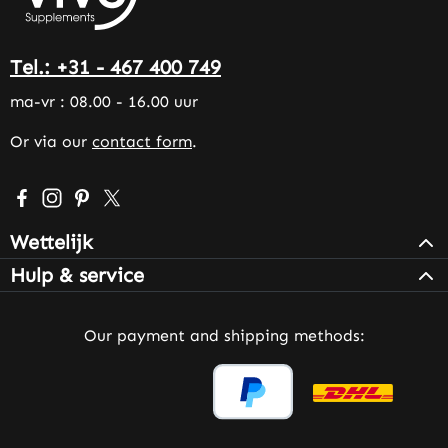
Tel.: +31 - 467 400 749
ma-vr : 08.00 - 16.00 uur
Or via our
contact form
.
Visit us on Facebook – opens in a new browser tab (exter
Check us out on Instagram – opens in a new browser 
Get inspired on Pinterest – opens in a new browse
Follow us on X – opens in a new browser tab (
Wettelijk
Hulp & service
Our payment and shipping methods: