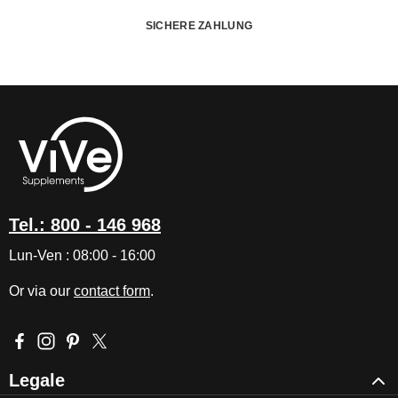
SICHERE ZAHLUNG
Tel.: 800 - 146 968
Lun-Ven : 08:00 - 16:00
Or via our
contact form
.
Visit us on Facebook – opens in a new browser tab (external l
Check us out on Instagram – opens in a new browser tab (e
Get inspired on Pinterest – opens in a new browser tab
Follow us on X – opens in a new browser tab (exte
Legale