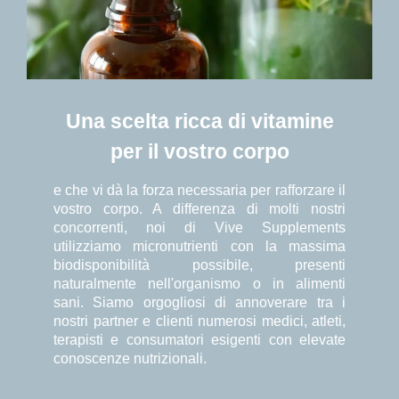
Una scelta ricca di vitamine
per il vostro corpo
e che vi dà la forza necessaria per rafforzare il
vostro corpo. A differenza di molti nostri
concorrenti, noi di Vive Supplements
utilizziamo micronutrienti con la massima
biodisponibilità possibile, presenti
naturalmente nell'organismo o in alimenti
sani. Siamo orgogliosi di annoverare tra i
nostri partner e clienti numerosi medici, atleti,
terapisti e consumatori esigenti con elevate
conoscenze nutrizionali.