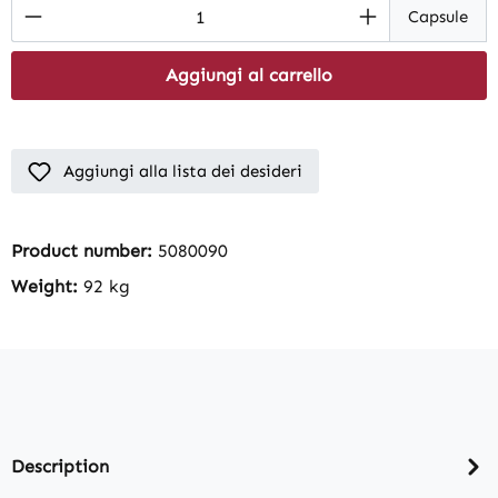
Product Quantity: Enter the desired amount
Capsule
Aggiungi al carrello
Aggiungi alla lista dei desideri
Product number:
5080090
Weight:
92 kg
Description