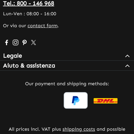
Tel.: 800 - 146 968
Lun-Ven : 08:00 - 16:00
Or via our
contact form
.
Visit us on Facebook – opens in a new browser tab (exter
Check us out on Instagram – opens in a new browser 
Get inspired on Pinterest – opens in a new browse
Follow us on X – opens in a new browser tab (
Legale
Aiuto & assistenza
Our payment and shipping methods:
All prices incl. VAT plus
shipping costs
and possible