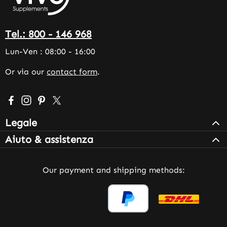
Tel.: 800 - 146 968
Lun-Ven : 08:00 - 16:00
Or via our
contact form
.
Visit us on Facebook – opens in a new browser tab (exter
Check us out on Instagram – opens in a new browser 
Get inspired on Pinterest – opens in a new browse
Follow us on X – opens in a new browser tab (
Legale
Aiuto & assistenza
Our payment and shipping methods: