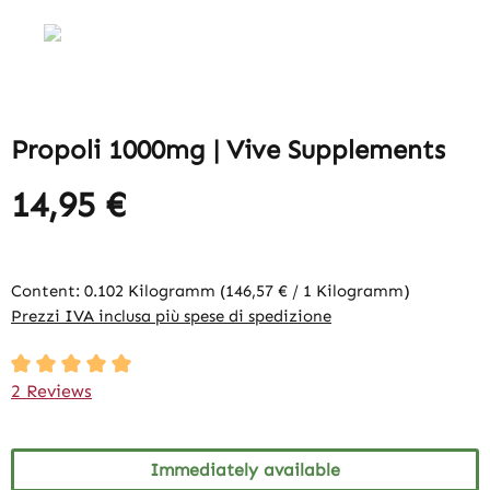
Propoli 1000mg | Vive Supplements
14,95 €
Content:
0.102 Kilogramm
(146,57 € / 1 Kilogramm)
Prezzi IVA inclusa più spese di spedizione
Average rating of 5 out of 5 stars
2 Reviews
Immediately available