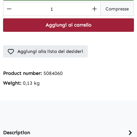
Product Quantity: Enter the desired amount
Compresse
Aggiungi al carrello
Aggiungi alla lista dei desideri
Product number:
5084060
Weight:
0,13 kg
Description