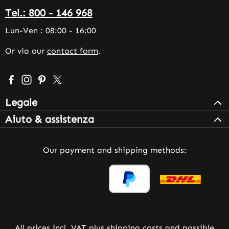
Tel.: 800 - 146 968
Lun-Ven : 08:00 - 16:00
Or via our
contact form
.
Visit us on Facebook – opens in a new browser tab (exter
Check us out on Instagram – opens in a new browser 
Get inspired on Pinterest – opens in a new browse
Follow us on X – opens in a new browser tab (
Legale
Aiuto & assistenza
Our payment and shipping methods:
All prices incl. VAT plus
shipping costs
and possible