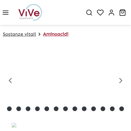
in content
Sh
Sostanze vitali
Aminoacidi
Skip image gallery