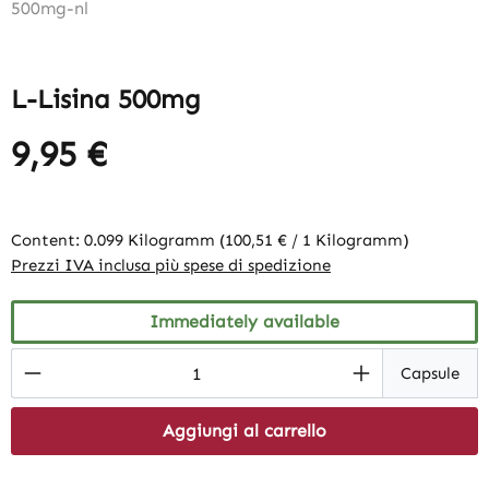
L-Lisina 500mg
9,95 €
Content:
0.099 Kilogramm
(100,51 € / 1 Kilogramm)
Prezzi IVA inclusa più spese di spedizione
Immediately available
Product Quantity: Enter the desired amount
Capsule
Aggiungi al carrello