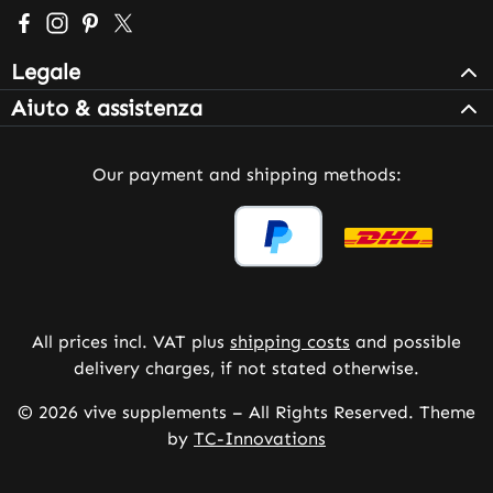
Visit us on Facebook – opens in a new browser tab (exter
Check us out on Instagram – opens in a new browser 
Get inspired on Pinterest – opens in a new browse
Follow us on X – opens in a new browser tab (
Legale
Aiuto & assistenza
Our payment and shipping methods:
All prices incl. VAT plus
shipping costs
and possible
delivery charges, if not stated otherwise.
© 2026 vive supplements – All Rights Reserved. Theme
by
TC-Innovations