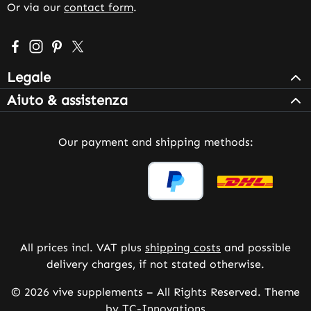
Or via our
contact form
.
Visit us on Facebook – opens in a new browser tab (exter
Check us out on Instagram – opens in a new browser 
Get inspired on Pinterest – opens in a new browse
Follow us on X – opens in a new browser tab (
Legale
Aiuto & assistenza
Our payment and shipping methods:
All prices incl. VAT plus
shipping costs
and possible
delivery charges, if not stated otherwise.
© 2026 vive supplements – All Rights Reserved. Theme
by
TC-Innovations