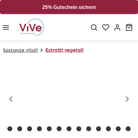
in content
25% Gutschein sichern
Sh
Sostanze vitali
Estratti vegetali
Skip image gallery