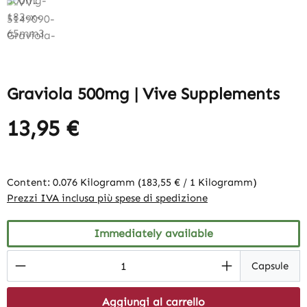
Graviola 500mg | Vive Supplements
13,95 €
Content:
0.076 Kilogramm
(183,55 € / 1 Kilogramm)
Prezzi IVA inclusa più spese di spedizione
Immediately available
Product Quantity: Enter the desired amount
Capsule
Aggiungi al carrello