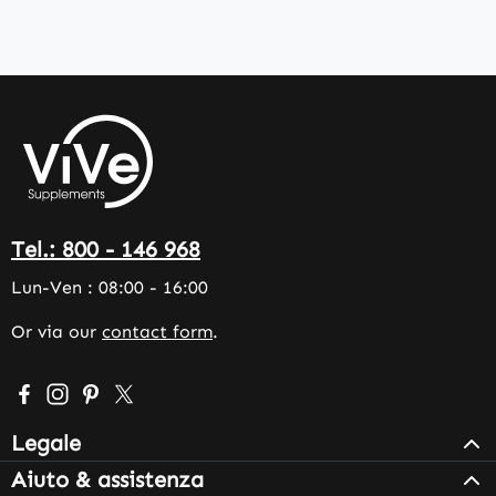
Tel.: 800 - 146 968
Lun-Ven : 08:00 - 16:00
Or via our
contact form
.
Visit us on Facebook – opens in a new browser tab (exter
Check us out on Instagram – opens in a new browser 
Get inspired on Pinterest – opens in a new browse
Follow us on X – opens in a new browser tab (
Legale
Aiuto & assistenza