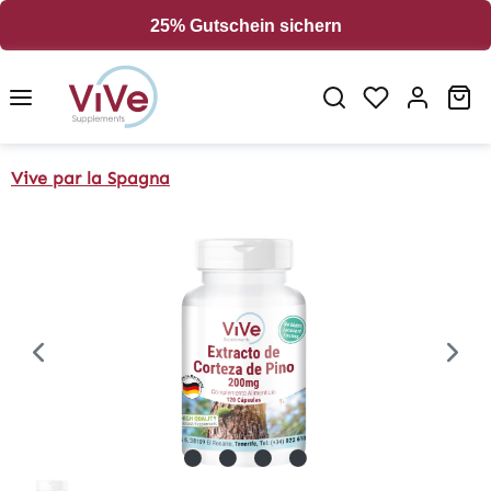
in content
25% Gutschein sichern
Sh
Vive par la Spagna
Skip image gallery