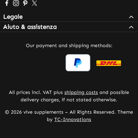
Visit us on Facebook – opens in a new browser tab (exter
Check us out on Instagram – opens in a new browser 
Get inspired on Pinterest – opens in a new browse
Follow us on X – opens in a new browser tab (
Legale
Aiuto & assistenza
Our payment and shipping methods:
All prices incl. VAT plus
shipping costs
and possible
delivery charges, if not stated otherwise.
© 2026 vive supplements – All Rights Reserved. Theme
by
TC-Innovations