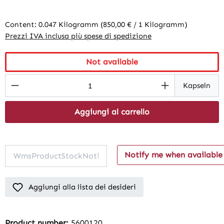
Content:
0.047 Kilogramm
(850,00 € / 1 Kilogramm)
Prezzi IVA inclusa più spese di spedizione
Not available
Product Quantity: Enter the desired amount
Kapseln
Aggiungi al carrello
Notify me when available
Aggiungi alla lista dei desideri
Product number:
5600120