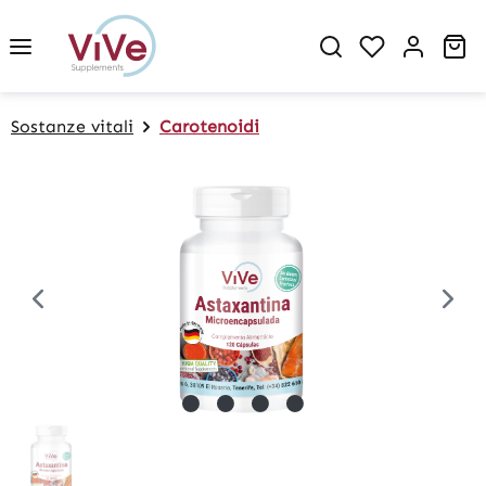
in content
Sh
Sostanze vitali
Carotenoidi
Skip image gallery