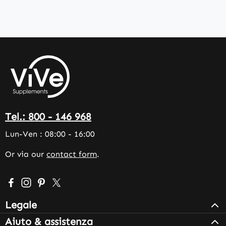
Tel.: 800 - 146 968
Lun-Ven : 08:00 - 16:00
Or via our
contact form
.
Visit us on Facebook – opens in a new browser tab (exter
Check us out on Instagram – opens in a new browser 
Get inspired on Pinterest – opens in a new browse
Follow us on X – opens in a new browser tab (
Legale
Aiuto & assistenza