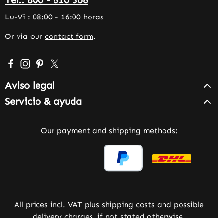
Lu-Vi : 08:00 - 16:00 horas
Or via our
contact form
.
Visit us on Facebook – opens in a new browser tab (exter
Check us out on Instagram – opens in a new browser 
Get inspired on Pinterest – opens in a new browse
Follow us on X – opens in a new browser tab (
Aviso legal
Servicio & ayuda
Our payment and shipping methods:
All prices incl. VAT plus
shipping costs
and possible
delivery charges, if not stated otherwise.