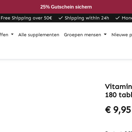
25% Gutschein sichern
Free Shipping over 50€
Shipping within 24h
Mon
ffen
Alle supplementen
Groepen mensen
Nieuwe p
Vitamin
180 tab
€ 9,95