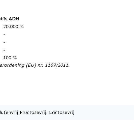
et
% ADH
20.000 %
-
-
-
100 %
rordening (EU) nr. 1169/2011.
lutenvrij Fructosevrij, Lactosevrij