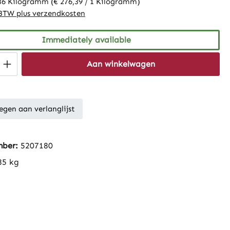
36 Kilogramm
(€ 276,39 / 1 Kilogramm)
. BTW plus verzendkosten
Immediately available
Quantity: Enter the desired amount or 
Aan winkelwagen
gen aan verlanglijst
mber:
5207180
85 kg