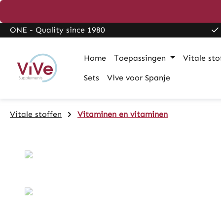
search
Skip to main navigation
ONE - Quality since 1980
Home
Toepassingen
Vitale sto
Sets
Vive voor Spanje
Vitale stoffen
Vitaminen en vitaminen
Skip image gallery