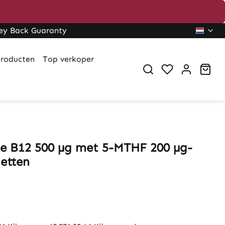
ey Back Guaranty
roducten
Top verkoper
Sho
e B12 500 µg met 5-MTHF 200 µg-
letten