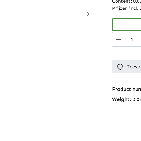
Content:
0.0
Prijzen incl
Product 
Toevoe
Product nu
Weight:
0,0