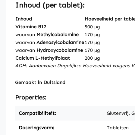
Inhoud (per tablet):
Inhoud
Hoeveelheid per tabl
Vitamine B12
500 µg
waarvan
Methylcobalamine
170 µg
waarvan
Adenosylcobalamine
170 µg
waarvan
Hydroxycobalamine
170 µg
Calcium L-Methylfolaat
200 µg
ADH: Aanbevolen Dagelijkse Hoeveelheid volgens Ve
Gemaakt in Duitsland
Properties:
Compatibiliteit:
Glutenvrij, G
Doseringsvorm:
Tabletten