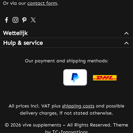
Or via our
contact form
.
Visit us on Facebook – opens in a new browser tab (exter
Check us out on Instagram – opens in a new browser 
Get inspired on Pinterest – opens in a new browse
Follow us on X – opens in a new browser tab (
Wettelijk
Hulp & service
Our payment and shipping methods:
All prices incl. VAT plus
shipping costs
and possible
delivery charges, if not stated otherwise.
© 2026 vive supplements – All Rights Reserved. Theme
by
TC-Innovations