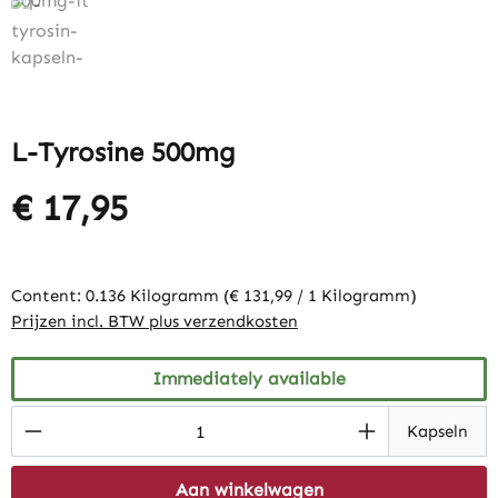
L-Tyrosine 500mg
€ 17,95
Content:
0.136 Kilogramm
(€ 131,99 / 1 Kilogramm)
Prijzen incl. BTW plus verzendkosten
Immediately available
Product Quantity: Enter the desired amount
Kapseln
Aan winkelwagen