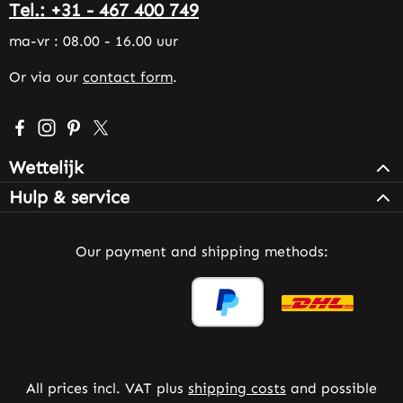
Tel.: +31 - 467 400 749
ma-vr : 08.00 - 16.00 uur
Or via our
contact form
.
Visit us on Facebook – opens in a new browser tab (exter
Check us out on Instagram – opens in a new browser 
Get inspired on Pinterest – opens in a new browse
Follow us on X – opens in a new browser tab (
Wettelijk
Hulp & service
Our payment and shipping methods:
All prices incl. VAT plus
shipping costs
and possible