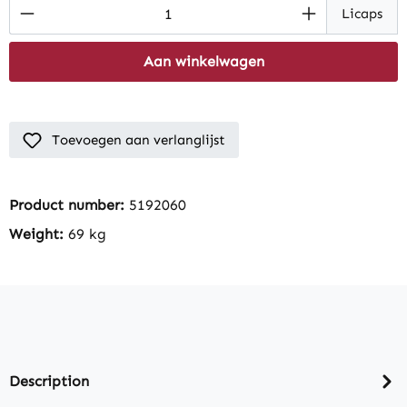
Product Quantity: Enter the desired amount
Licaps
Aan winkelwagen
Toevoegen aan verlanglijst
Product number:
5192060
Weight:
69 kg
Description