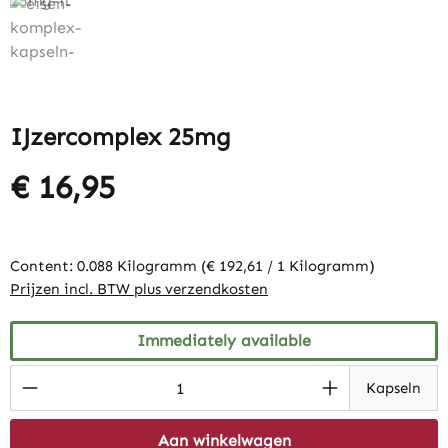
IJzercomplex 25mg
€ 16,95
Content:
0.088 Kilogramm
(€ 192,61 / 1 Kilogramm)
Prijzen incl. BTW plus verzendkosten
Immediately available
Product Quantity: Enter the desired amount
Kapseln
Aan winkelwagen