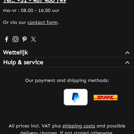
ma-vr : 08.00 - 16.00 uur
Or via our
contact form
.
Visit us on Facebook – opens in a new browser tab (exter
Check us out on Instagram – opens in a new browser 
Get inspired on Pinterest – opens in a new browse
Follow us on X – opens in a new browser tab (
Wettelijk
Hulp & service
Our payment and shipping methods:
All prices incl. VAT plus
shipping costs
and possible
delivery charges, if not stated otherwise.