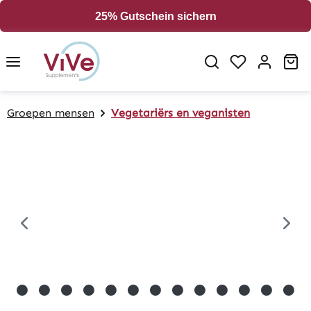
in content
25% Gutschein sichern
Sh
Groepen mensen
Vegetariërs en veganisten
Skip image gallery