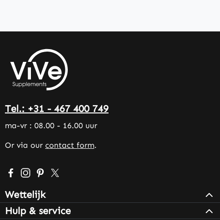
Tel.: +31 - 467 400 749
ma-vr : 08.00 - 16.00 uur
Or via our
contact form
.
Visit us on Facebook – opens in a new browser tab (exter
Check us out on Instagram – opens in a new browser 
Get inspired on Pinterest – opens in a new browse
Follow us on X – opens in a new browser tab (
Wettelijk
Hulp & service