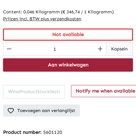
Content:
0.046 Kilogramm
(€ 346,74 / 1 Kilogramm)
Prijzen incl. BTW plus verzendkosten
Not available
Product Quantity: Enter the desired amount
Kapseln
Aan winkelwagen
Notify me when available
Toevoegen aan verlanglijst
Product number:
5601120