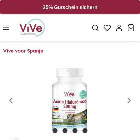
in content
25% Gutschein sichern
Sh
Vive voor Spanje
Skip image gallery