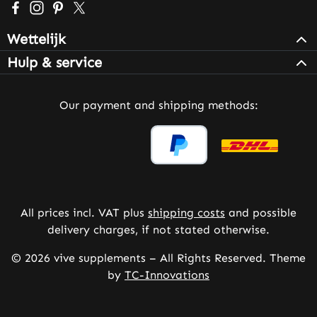
Visit us on Facebook – opens in a new browser tab (exter
Check us out on Instagram – opens in a new browser 
Get inspired on Pinterest – opens in a new browse
Follow us on X – opens in a new browser tab (
Wettelijk
Hulp & service
Our payment and shipping methods:
All prices incl. VAT plus
shipping costs
and possible
delivery charges, if not stated otherwise.
© 2026 vive supplements – All Rights Reserved. Theme
by
TC-Innovations