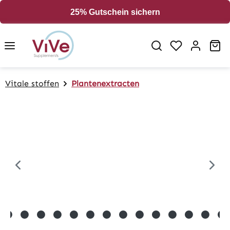
in content
25% Gutschein sichern
Sh
Vitale stoffen
Plantenextracten
Skip image gallery