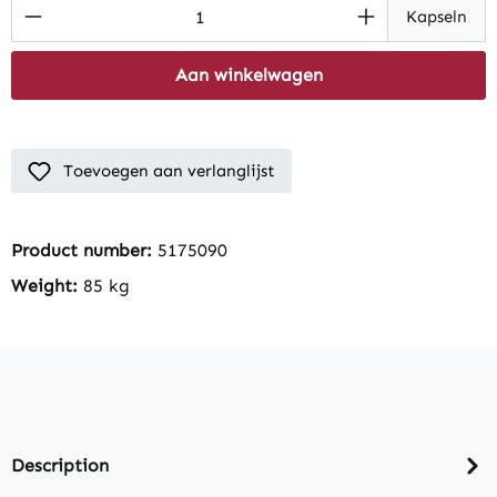
Product Quantity: Enter the desired amount
Kapseln
Aan winkelwagen
Toevoegen aan verlanglijst
Product number:
5175090
Weight:
85 kg
Description