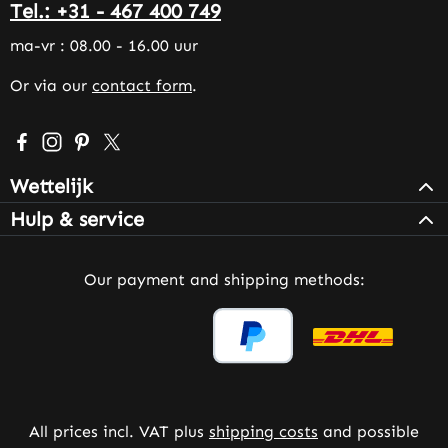
Tel.: +31 - 467 400 749
ma-vr : 08.00 - 16.00 uur
Or via our
contact form
.
Visit us on Facebook – opens in a new browser tab (exter
Check us out on Instagram – opens in a new browser 
Get inspired on Pinterest – opens in a new browse
Follow us on X – opens in a new browser tab (
Wettelijk
Hulp & service
Our payment and shipping methods:
All prices incl. VAT plus
shipping costs
and possible