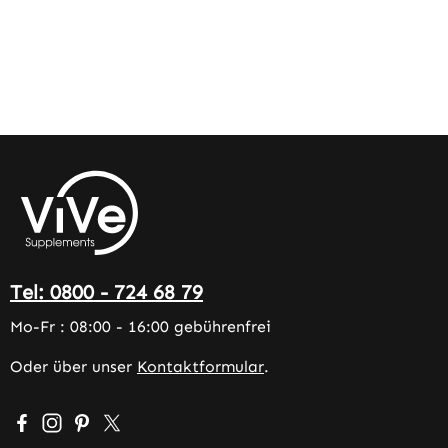
Tel: 0800 - 724 68 79
Mo-Fr : 08:00 - 16:00 gebührenfrei
Oder über unser
Kontaktformular
.
Besuche uns auf Facebook – öffnet in neuem Tab (extern
Schau auf Instagram vorbei – öffnet in neuem Tab (e
Lass dich auf Pinterest inspirieren – öffnet in n
Folge uns auf X – öffnet in neuem Tab (exter