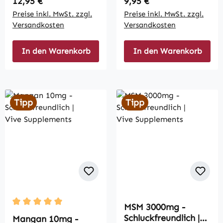
Regulärer Preis:
Regulärer Preis:
12,95 €
9,95 €
Preise inkl. MwSt. zzgl.
Preise inkl. MwSt. zzgl.
Versandkosten
Versandkosten
In den Warenkorb
In den Warenkorb
Tipp
Tipp
MSM 3000mg -
Durchschnittliche Bewertung von 5 von 5 Sternen
Schluckfreundlich |
Mangan 10mg -