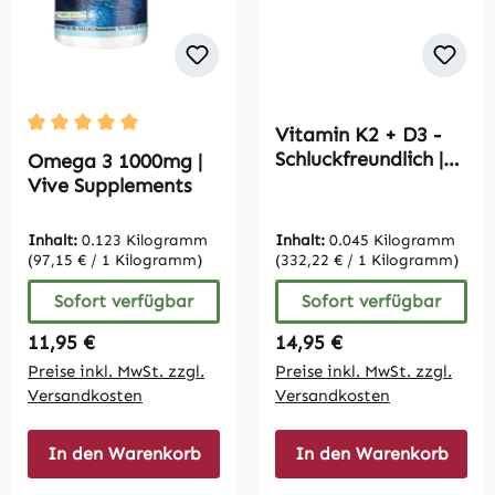
Vitamin K2 + D3 -
Durchschnittliche Bewertung von 5 von 5 Sternen
Schluckfreundlich |
Omega 3 1000mg |
Vive Supplements
Vive Supplements
Inhalt:
0.123 Kilogramm
Inhalt:
0.045 Kilogramm
(97,15 € / 1 Kilogramm)
(332,22 € / 1 Kilogramm)
Sofort verfügbar
Sofort verfügbar
Regulärer Preis:
Regulärer Preis:
11,95 €
14,95 €
Preise inkl. MwSt. zzgl.
Preise inkl. MwSt. zzgl.
Versandkosten
Versandkosten
In den Warenkorb
In den Warenkorb