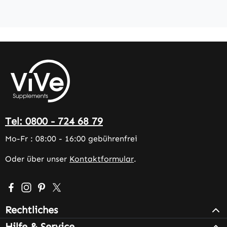
Tel: 0800 - 724 68 79
Mo-Fr : 08:00 - 16:00 gebührenfrei
Oder über unser
Kontaktformular
.
Besuche uns auf Facebook – öffnet in neuem Tab (extern
Schau auf Instagram vorbei – öffnet in neuem Tab (e
Lass dich auf Pinterest inspirieren – öffnet in n
Folge uns auf X – öffnet in neuem Tab (exter
Rechtliches
Hilfe & Service