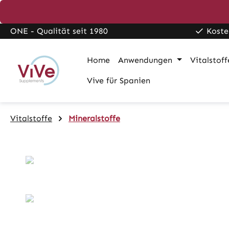
pringen
Zur Hauptnavigation springen
ONE - Qualität seit 1980
Koste
Home
Anwendungen
Vitalstoff
Vive für Spanien
Vitalstoffe
Mineralstoffe
Bildergalerie überspringen