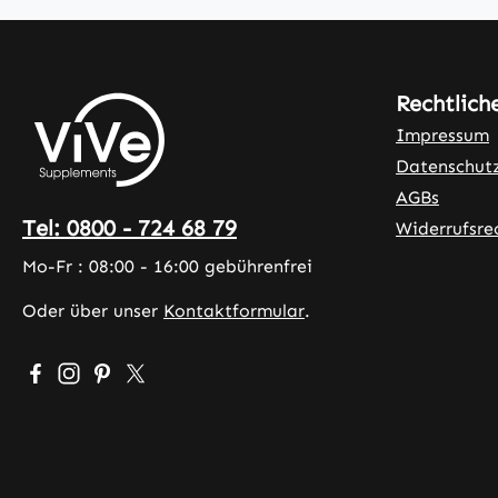
Rechtlich
Impressum
Datenschut
AGBs
Tel: 0800 - 724 68 79
Widerrufsre
Mo-Fr : 08:00 - 16:00 gebührenfrei
Oder über unser
Kontaktformular
.
Besuche uns auf Facebook – öffnet in neuem Tab (exter
Schau auf Instagram vorbei – öffnet in neuem Tab (
Lass dich auf Pinterest inspirieren – öffnet in 
Folge uns auf X – öffnet in neuem Tab (exte