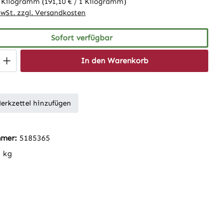
3 Kilogramm
(191,10 € / 1 Kilogramm)
MwSt. zzgl. Versandkosten
Sofort verfügbar
 Anzahl: Gib den gewünschten Wert ein 
In den Warenkorb
erkzettel hinzufügen
mmer:
5185365
1 kg