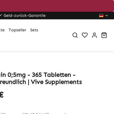
Geld-zurück-Garantie
kte
Topseller
Sets
War
in 0;5mg - 365 Tabletten -
reundlich | Vive Supplements
€