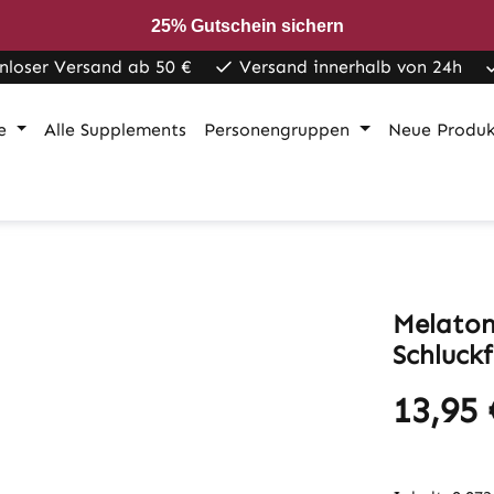
25% Gutschein sichern
nloser Versand ab 50 €
Versand innerhalb von 24h
e
Alle Supplements
Personengruppen
Neue Produ
Melaton
Schluckf
13,95 