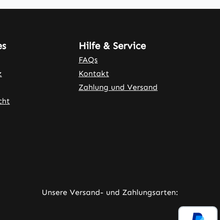
es
Hilfe & Service
FAQs
z
Kontakt
Zahlung und Versand
cht
ner Link)
externer Link)
neuem Tab (externer Link)
rner Link)
Unsere Versand- und Zahlungsarten: