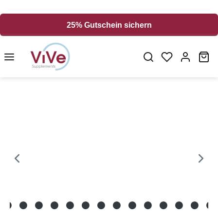
alt springen
25% Gutschein sichern
Wa
Bildergalerie überspringen