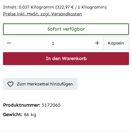
Inhalt:
0.037 Kilogramm
(322,97 € / 1 Kilogramm)
Preise inkl. MwSt. zzgl. Versandkosten
Sofort verfügbar
Produkt Anzahl: Gib den gewünschten Wert 
Kapseln
In den Warenkorb
Zum Merkzettel hinzufügen
Produktnummer:
5172060
Gewicht:
66 kg